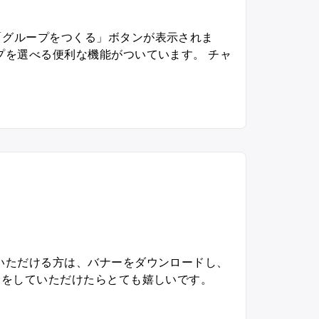
「グループをつくる」ボタンが表示されま
プを選べる便利な機能がついています。 チャ
グ
ル
ー
プ
が
作
れ
。
る
よ
う
に
いただける方は、バナーをダウンロードし、
な
ミをしていただけたらとても嬉しいです。
り
ま