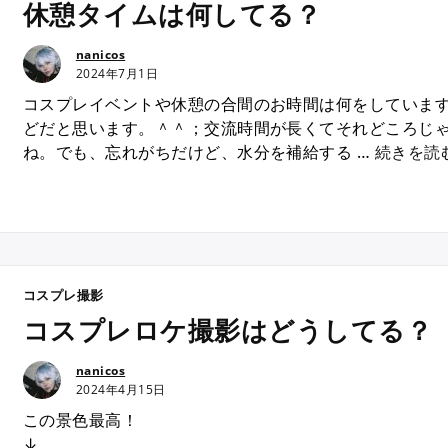
プ
休憩タイムは何してる？
で
メ
nanicos
ン
2024年7月1日
バ
コスプレイベントや休憩の合間のお時間は何をしていま
ー
どだと思います。＾＾；交流時間が長くてそれどころじ
に
ね。でも、忘れがちだけど、水分を補給する …
続きを読
な
っ
て
み
ま
せ
コスプレ撮影
ん
コスプレロケ撮影はどうしてる？
か
？
nanicos
”
2024年4月15日
この景色最高！
↓