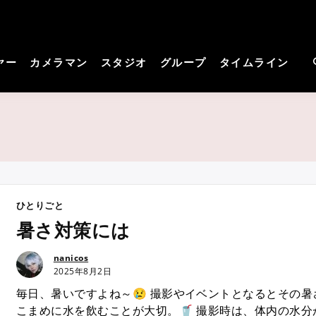
cos－コスプレイヤーさん
見つかる。コスプレ撮影主催者の強い味方！
撮影サイト
ヤー
カメラマン
スタジオ
グループ
タイムライン
ひとりごと
暑さ対策には
nanicos
2025年8月2日
毎日、暑いですよね～😢 撮影やイベントとなるとその暑
こまめに水を飲むことが大切。🥤 撮影時は、体内の水分