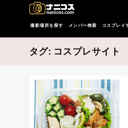
コ
nani
撮影場所・スタジオがすぐ
ン
テ
コスプレ
ン
撮影場所を探す
メンバー検索
コスプレイ
ツ
へ
ス
タグ:
コスプレサイト
キ
ッ
プ