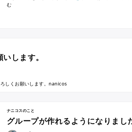
“
む
暑
さ
対
策
に
は
”
お願いします。
しくお願いします。nanicos
ナニコスのこと
グループが作れるようになりまし