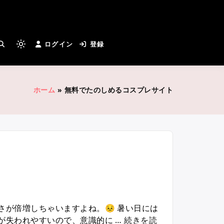
とカメラマンさんがつながる
ログイン
登録
Light
mode
(click
to
ホーム
»
無料でたのしめるコスプレサイト
switch
to
dark)
さが倍増しちゃいますよね。😣 暑い日には
が失われやすいので、意識的に …
続きを読