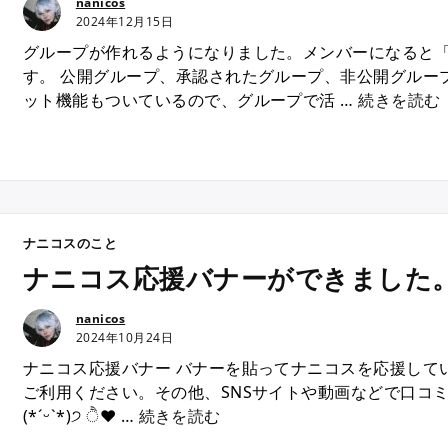
nanicos
2024年12月15日
グループが作れるようになりました。メンバーになると
す。 公開グループ、承認されたグループ、非公開グルー
“
ット機能もついているので、グループで活 …
続きを読む
ナニコスのこと
ナニコス応援バナーができました
nanicos
2024年10月24日
ナニコス応援バナー バナーを貼ってナニコスを応援して
ご利用ください。その他、SNSサイトや動画などで口コ
“
(*ˊᵕˋ*)੭ ੈ❤︎ …
続きを読む
ナ