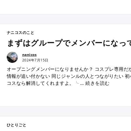
ニ
コ
ス
”
応
援
ナニコスのこと
バ
まずはグループでメンバーになっ
ナ
ー
nanicos
が
2024年7月15日
で
オープニングメンバーになりませんか？ コスプレ専用だか
き
情報が追い付かない 同じジャンルの人とつながりたい 初
ま
“
コスなら解消してくれますよ。╰ …
続きを読む
し
ま
た
ず
。
は
”
グ
ル
ー
ひとりごと