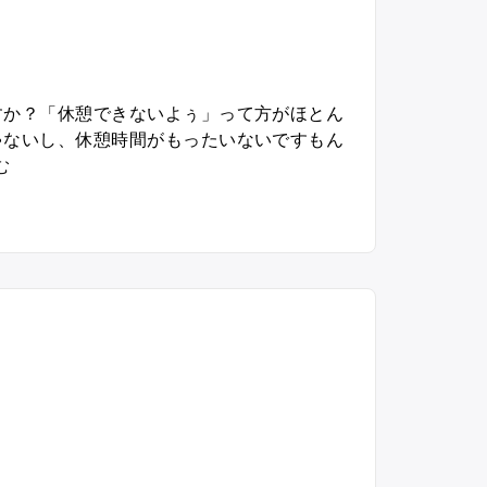
すか？「休憩できないよぅ」って方がほとん
ゃないし、休憩時間がもったいないですもん
“
む
休
憩
タ
イ
ム
は
何
し
て
る
？
”