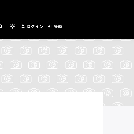
とカメラマンさんがつながる
ログイン
登録
Light
mode
(click
to
switch
to
dark)