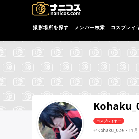
コ
nani
撮影場所・スタジオがすぐ
ン
テ
コスプレ
ン
撮影場所を探す
メンバー検索
コスプレイ
ツ
へ
ス
キ
ッ
プ
Kohaku_
コスプレイヤー
@Kohaku_02e
•
11月