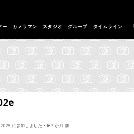
cos－コスプレイヤーさん
見つかる。コスプレ撮影主催者の強い味方！
撮影サイト
ヤー
カメラマン
スタジオ
グループ
タイムライン
02e
 2025 に参加しました
•
▶7 か月 前