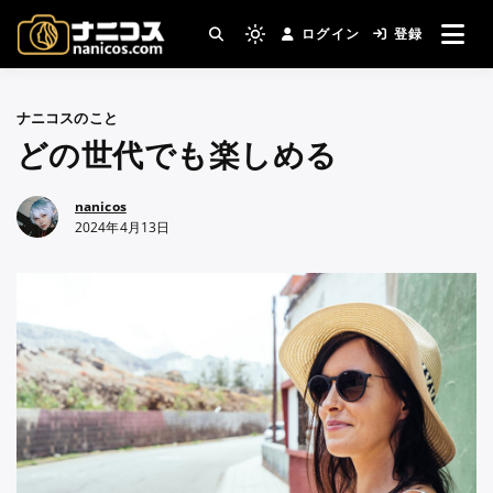
コ
ログイン
登録
ン
撮影場所・スタジオがすぐ見つかる。コスプ
Light
nanicos－コスプレイヤ
レ撮影主催者の強い味方！
テ
mode
ン
(click
ーさんとカメラマンさん
ナニコスのこと
ツ
to
どの世代でも楽しめる
へ
switch
がつながるコスプレ撮影
ス
to
キ
サイト
nanicos
dark)
2024年4月13日
ッ
プ