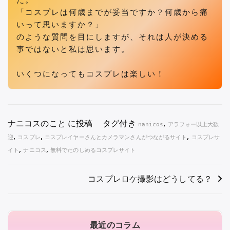
た。
「コスプレは何歳までが妥当ですか？何歳から痛
いって思いますか？」
のような質問を目にしますが、それは人が決める
事ではないと私は思います。
いくつになってもコスプレは楽しい！
ナニコスのこと
に投稿
タグ付き
,
nanicos
アラフォー以上大歓
,
,
,
迎
コスプレ
コスプレイヤーさんとカメラマンさんがつながるサイト
コスプレサ
,
,
イト
ナニコス
無料でたのしめるコスプレサイト
投
コスプレロケ撮影はどうしてる？
稿
ナ
最近のコラム