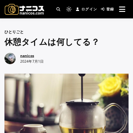
コ
ログイン
登録
ン
撮影場所・スタジオがすぐ見つかる。コスプ
Light
nanicos－コスプレイヤ
レ撮影主催者の強い味方！
テ
mode
ン
(click
ーさんとカメラマンさん
ひとりごと
ツ
to
休憩タイムは何してる？
へ
switch
がつながるコスプレ撮影
ス
to
キ
サイト
nanicos
dark)
2024年7月1日
ッ
プ