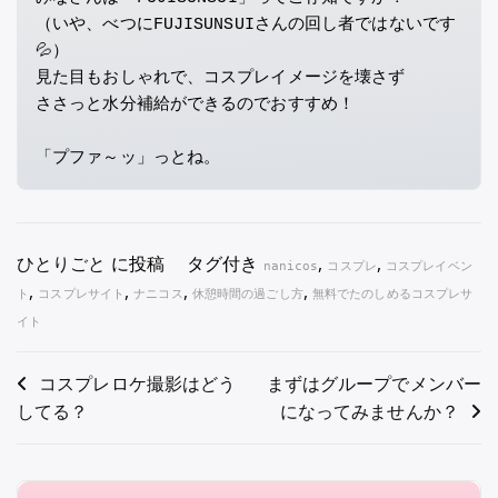
（いや、べつにFUJISUNSUIさんの回し者ではないです
💦）
見た目もおしゃれで、コスプレイメージを壊さず
ささっと水分補給ができるのでおすすめ！
「プファ～ッ」っとね。
ひとりごと
に投稿
タグ付き
,
,
nanicos
コスプレ
コスプレイベン
,
,
,
,
ト
コスプレサイト
ナニコス
休憩時間の過ごし方
無料でたのしめるコスプレサ
イト
投
コスプレロケ撮影はどう
まずはグループでメンバー
してる？
になってみませんか？
稿
ナ