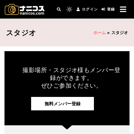
ログイン
登録
撮影場所・スタジオがすぐ見つかる。コスプ
nanicos－コスプレイヤ
レ撮影主催者の強い味方！
ーさんとカメラマンさん
スタジオ
ホーム
»
スタジオ
がつながるコスプレ撮影
サイト
撮影場所・スタジオ様もメンバー登
録ができます。
ぜひご参加ください。
無料メンバー登録