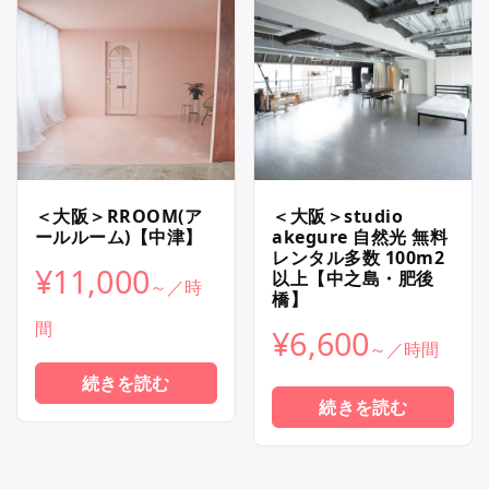
＜大阪＞RROOM(ア
＜大阪＞studio
ールルーム)【中津】
akegure 自然光 無料
レンタル多数 100m2
¥
11,000
以上【中之島・肥後
橋】
¥
6,600
続きを読む
続きを読む