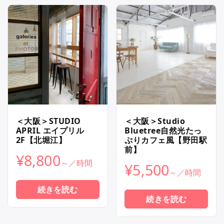
＜大阪＞STUDIO
＜大阪＞Studio
APRIL エイプリル
Bluetree自然光たっ
2F【北堀江】
ぷりカフェ風【野田駅
前】
¥
8,800
¥
5,500
続きを読む
続きを読む