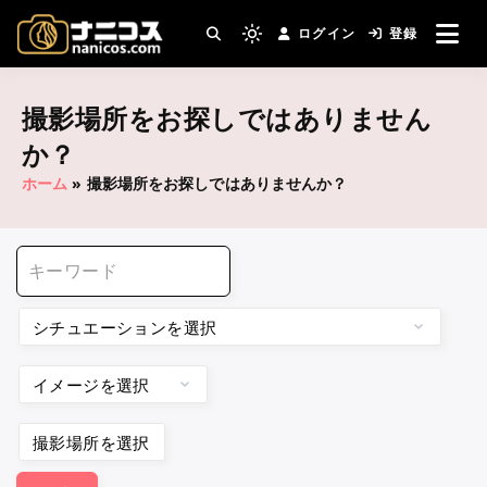
コ
ログイン
登録
ン
撮影場所・スタジオがすぐ見つかる。コスプ
Light
nanicos－コスプレイヤ
レ撮影主催者の強い味方！
テ
mode
ン
(click
ーさんとカメラマンさん
撮影場所をお探しではありません
ツ
to
へ
か？
switch
がつながるコスプレ撮影
ス
to
ホーム
»
撮影場所をお探しではありませんか？
キ
サイト
dark)
ッ
プ