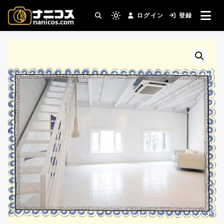
コ
ログイン
登録
ン
撮影場所・スタジオがすぐ見つかる。コスプ
Light
nanicos－コスプレイヤ
レ撮影主催者の強い味方！
テ
mode
ン
(click
ーさんとカメラマンさん
ツ
to
へ
switch
がつながるコスプレ撮影
ス
to
キ
サイト
dark)
ッ
プ