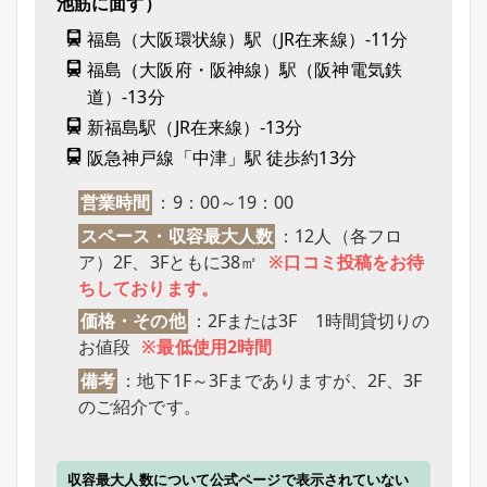
池筋に面す）
福島（大阪環状線）駅（JR在来線）-11分
福島（大阪府・阪神線）駅（阪神電気鉄
道）-13分
新福島駅（JR在来線）-13分
阪急神戸線「中津」駅 徒歩約13分
営業時間
：9：00～19：00
スペース・収容最大人数
：12人（各フロ
ア）2F、3Fともに38㎡
※口コミ投稿をお待
ちしております。
価格・その他
：2Fまたは3F 1時間貸切りの
お値段
※最低使用2時間
備考
：地下1F～3Fまでありますが、2F、3F
のご紹介です。
収容最大人数について公式ページで表示されていない