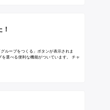
長
浜
城
”
た！
「グループをつくる」ボタンが表示されま
プを選べる便利な機能がついています。 チャ
グ
ル
ー
プ
が
作
れ
る