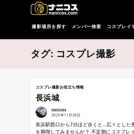
コ
nani
撮影場所・スタジオがすぐ
ン
テ
コスプレ
ン
撮影場所を探す
メンバー検索
コスプレイ
ツ
へ
ス
タグ:
コスプレ撮影
キ
ッ
プ
コスプレ撮影お役立ち情報
長浜城
nanicos
2025年11月30日
長浜駅西口から7分ほど歩くと…広々とした
を満喫してみませんか？ 不定期にコスプレ