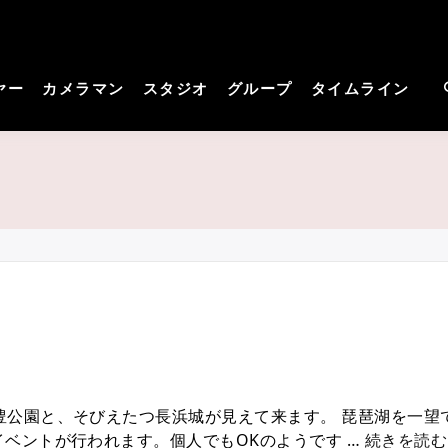
cos－コスプレイヤーさん
見つかる。コスプレ撮影主催者の強い味方！
撮影サイト
ヤー
カメラマン
スタジオ
グループ
タイムライン
豊公園と、そびえたつ長浜城が見えて来ます。 琵琶湖を一望
イベントが行われます。個人でもOKのようです …
続きを読む