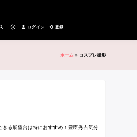
とカメラマンさんがつながる
ログイン
登録
Light
mode
(click
to
ホーム
»
コスプレ撮影
switch
to
dark)
できる展望台は特におすすめ！豊臣秀吉気分
“