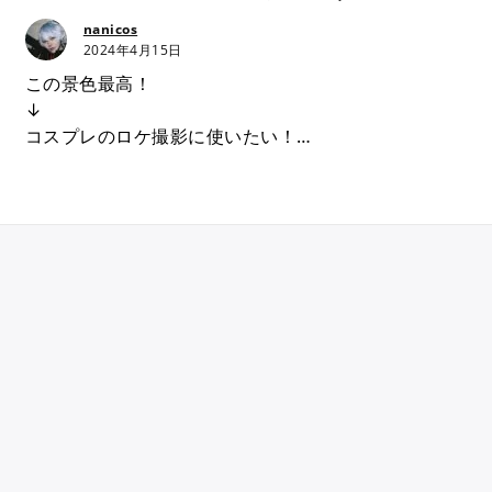
nanicos
2024年4月15日
この景色最高！
↓
コスプレのロケ撮影に使いたい！
↓
どこへ聞けばいい？
て、よくありません？
”