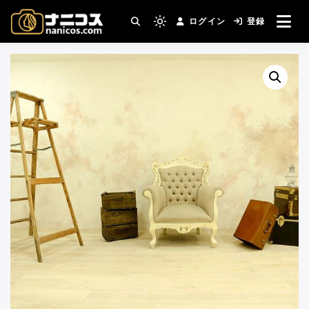
コ
ログイン
登録
ン
撮影場所・スタジオがすぐ見つかる。コスプ
Light
nanicos－コスプレイヤ
レ撮影主催者の強い味方！
テ
mode
ン
(click
ーさんとカメラマンさん
ツ
to
へ
switch
がつながるコスプレ撮影
ス
to
キ
サイト
dark)
ッ
プ