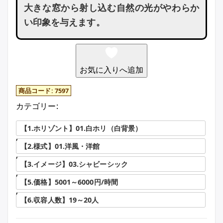
大きな窓から射し込む自然の光がやわらか
い印象を与えます。
お気に入りへ追加
商品コード:
7597
カテゴリー:
【1.ホリゾント】01.白ホリ（白背景）
,
【2.様式】01.洋風・洋館
,
【3.イメージ】03.シャビーシック
,
【5.価格】5001～6000円/時間
,
【6.収容人数】19～20人