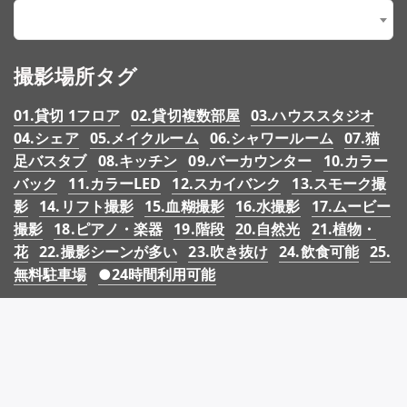
【3.イメージ】03.シャビーシック
×
撮影場所タグ
01.貸切 1フロア
02.貸切複数部屋
03.ハウススタジオ
04.シェア
05.メイクルーム
06.シャワールーム
07.猫
足バスタブ
08.キッチン
09.バーカウンター
10.カラー
バック
11.カラーLED
12.スカイバンク
13.スモーク撮
影
14.リフト撮影
15.血糊撮影
16.水撮影
17.ムービー
撮影
18.ピアノ・楽器
19.階段
20.自然光
21.植物・
花
22.撮影シーンが多い
23.吹き抜け
24.飲食可能
25.
無料駐車場
●24時間利用可能