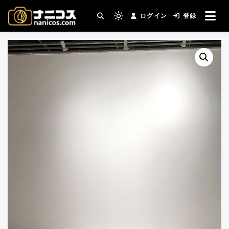
コ
ログイン
登録
ン
撮影場所・スタジオがすぐ見つかる。コスプ
Light
nanicos－コスプレイヤ
レ撮影主催者の強い味方！
テ
mode
ン
(click
ーさんとカメラマンさん
ツ
to
へ
switch
がつながるコスプレ撮影
ス
to
キ
サイト
dark)
ッ
プ