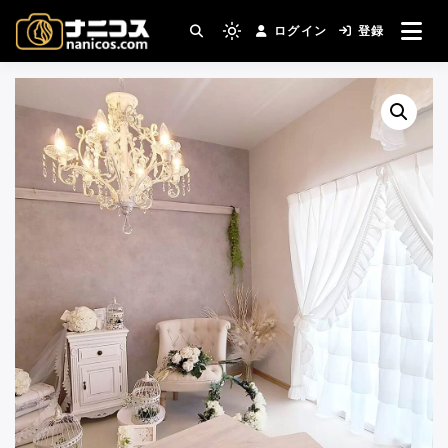
コ
ログイン
登録
ン
撮影場所・スタジオがすぐ見つかる。コスプ
Light
nanicos－コスプレイヤ
レ撮影主催者の強い味方！
テ
mode
ン
(click
ーさんとカメラマンさん
ツ
to
へ
switch
がつながるコスプレ撮影
ス
to
キ
サイト
dark)
ッ
プ