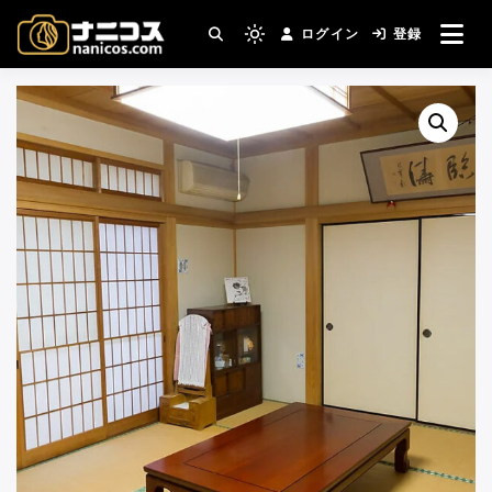
コ
ログイン
登録
ン
撮影場所・スタジオがすぐ見つかる。コスプ
Light
nanicos－コスプレイヤ
レ撮影主催者の強い味方！
テ
mode
ン
(click
ーさんとカメラマンさん
ツ
to
へ
switch
がつながるコスプレ撮影
ス
to
キ
サイト
dark)
ッ
プ