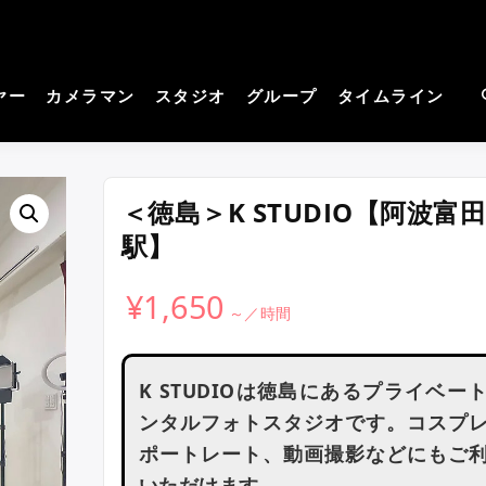
cos－コスプレイヤーさん
見つかる。コスプレ撮影主催者の強い味方！
撮影サイト
ヤー
カメラマン
スタジオ
グループ
タイムライン
＜徳島＞K STUDIO【阿波富
駅】
¥
1,650
K STUDIOは徳島にあるプライベー
ンタルフォトスタジオです。コスプ
ポートレート、動画撮影などにもご
いただけます。