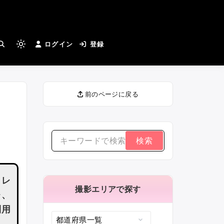
とカメラマンさんがつながる
ログイン
登録
Light
mode
(click
to
田
前のページに戻る
switch
to
dark)
検
索
す
トレ
る：
撮影エリアで探す
レ、
利用