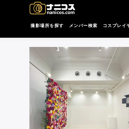
コ
nani
撮影場所・スタジオがすぐ
ン
テ
コスプレ
ン
撮影場所を探す
メンバー検索
コスプレイ
ツ
へ
ス
キ
ッ
プ