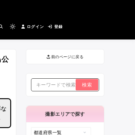
とカメラマンさんがつながる
ログイン
登録
Light
mode
(click
to
島公
前のページに戻る
switch
to
dark)
検
索
す
彩な
る：
撮影エリアで探す
。