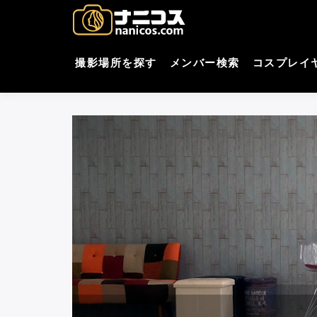
コ
nani
撮影場所・スタジオがすぐ
ン
テ
コスプレ
ン
撮影場所を探す
メンバー検索
コスプレイ
ツ
へ
ス
キ
ッ
プ