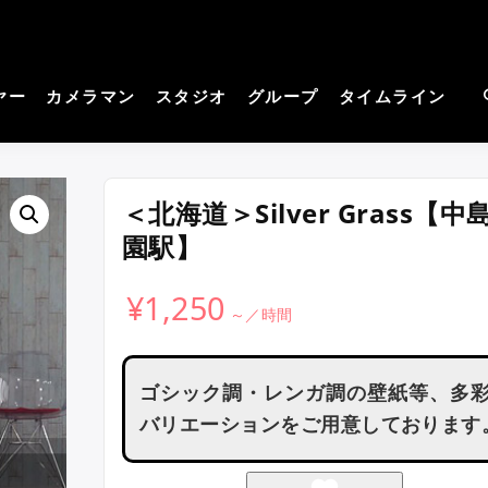
cos－コスプレイヤーさん
見つかる。コスプレ撮影主催者の強い味方！
撮影サイト
ヤー
カメラマン
スタジオ
グループ
タイムライン
＜北海道＞Silver Grass【中
園駅】
¥
1,250
ゴシック調・レンガ調の壁紙等、多
バリエーションをご用意しております