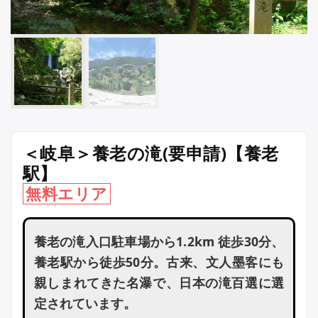
＜岐阜＞養老の滝(要申請)【養老
駅】
無料エリア
養⽼の滝⼊⼝駐⾞場から1.2km 徒歩30分、
養老駅から徒歩50分。古来、文人墨客にも
親しまれてきた名瀑で、日本の滝百選に選
定されています。