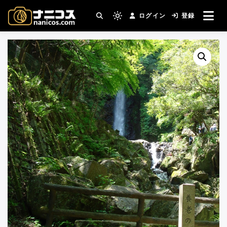
コ
ログイン
登録
ン
撮影場所・スタジオがすぐ見つかる。コスプ
Light
nanicos－コスプレイヤ
レ撮影主催者の強い味方！
テ
mode
ン
(click
ーさんとカメラマンさん
ツ
to
へ
switch
がつながるコスプレ撮影
ス
to
キ
サイト
dark)
ッ
プ