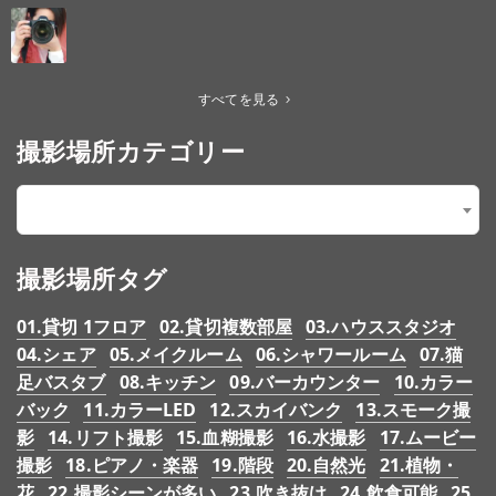
すべてを見る
撮影場所カテゴリー
【6.収容人数】301人～
×
撮影場所タグ
01.貸切 1フロア
02.貸切複数部屋
03.ハウススタジオ
04.シェア
05.メイクルーム
06.シャワールーム
07.猫
足バスタブ
08.キッチン
09.バーカウンター
10.カラー
バック
11.カラーLED
12.スカイバンク
13.スモーク撮
影
14.リフト撮影
15.血糊撮影
16.水撮影
17.ムービー
撮影
18.ピアノ・楽器
19.階段
20.自然光
21.植物・
花
22.撮影シーンが多い
23.吹き抜け
24.飲食可能
25.