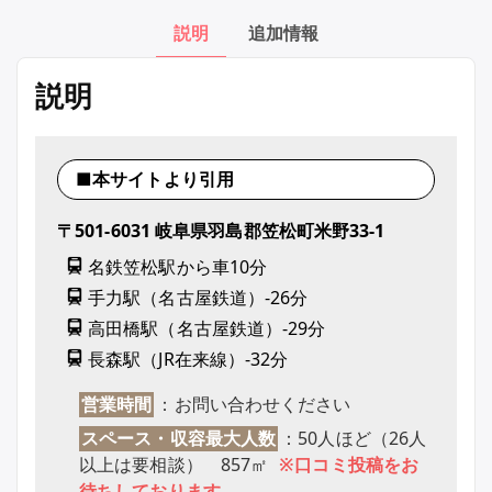
説明
追加情報
説明
■本サイトより引用
〒501-6031 岐阜県羽島郡笠松町米野33-1
名鉄笠松駅から車10分
手力駅（名古屋鉄道）-26分
高田橋駅（名古屋鉄道）-29分
長森駅（JR在来線）-32分
営業時間
：お問い合わせください
スペース・収容最大人数
：50人ほど（26人
以上は要相談） 857㎡
※口コミ投稿をお
待ちしております。