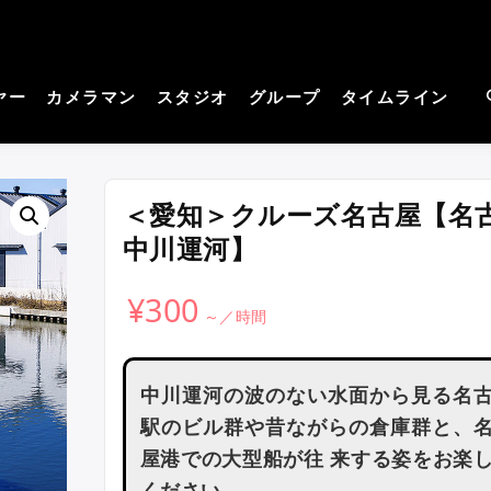
cos－コスプレイヤーさん
見つかる。コスプレ撮影主催者の強い味方！
撮影サイト
ヤー
カメラマン
スタジオ
グループ
タイムライン
＜愛知＞クルーズ名古屋【名
中川運河】
¥
300
中川運河の波のない水面から見る名
駅のビル群や昔ながらの倉庫群と、
屋港での大型船が往 来する姿をお楽
ください。