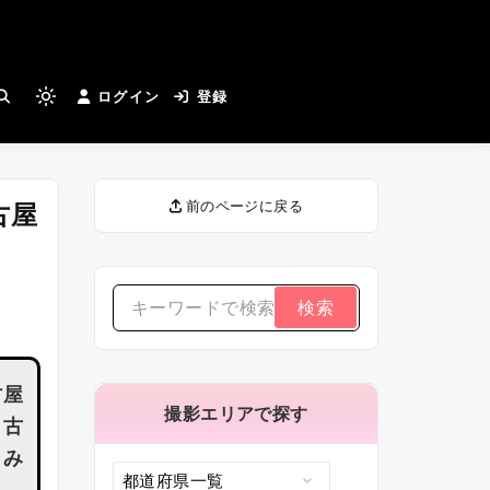
とカメラマンさんがつながる
ログイン
登録
Light
mode
(click
to
古屋
前のページに戻る
switch
to
dark)
検
索
す
古屋
る：
撮影エリアで探す
名古
しみ