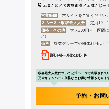
金城ふ頭／名古屋市港区金城ふ頭三
営業時間
：本サイトをご覧ください
スペース・収容最大人数
：定員19～1
価格・その他
：大人300円～（区間
い）
備考
：複数グループや団体利用は不
収容最大人数について公式ページで表示されてい
更やキャンペーン価格などお得な情報もありま
予約・お問