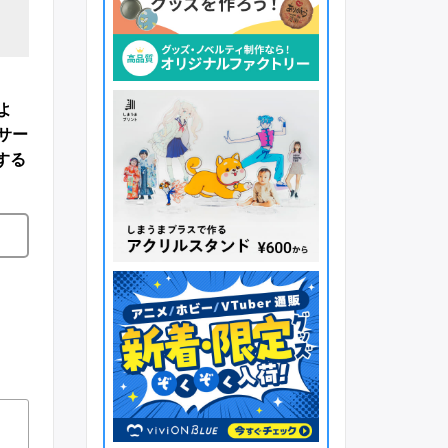
よ
サー
する