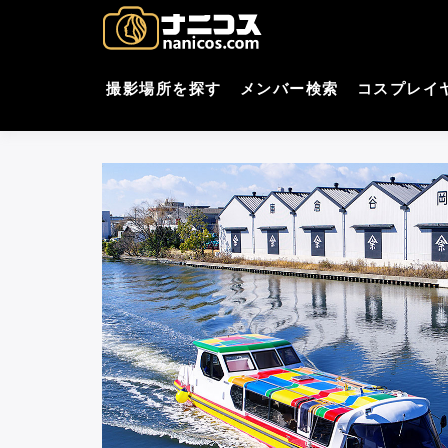
コ
nani
撮影場所・スタジオがすぐ
ン
テ
コスプレ
ン
撮影場所を探す
メンバー検索
コスプレイ
ツ
へ
ス
キ
ッ
プ