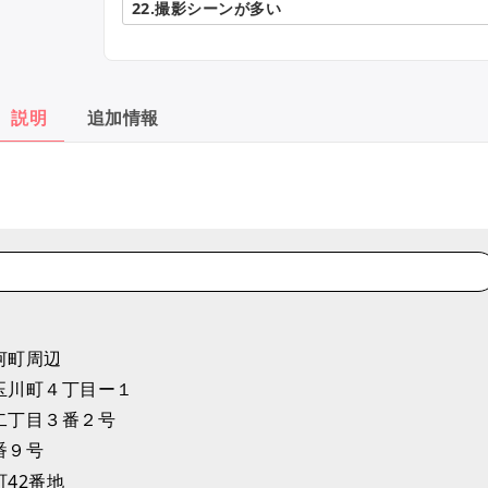
22.撮影シーンが多い
説明
追加情報
河町周辺
玉川町４丁目ー１
二丁目３番２号
番９号
町42番地