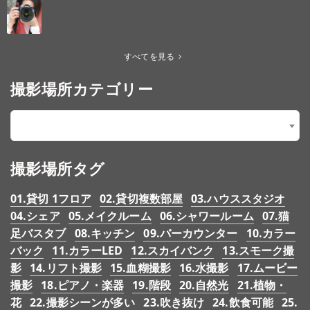
すべてを見る
撮影場所カテゴリー
【5.価格】1～3000円/時間
×
撮影場所タグ
01.貸切 1フロア
02.貸切複数部屋
03.ハウススタジオ
04.シェア
05.メイクルーム
06.シャワールーム
07.猫
足バスタブ
08.キッチン
09.バーカウンター
10.カラー
バック
11.カラーLED
12.スカイバンク
13.スモーク撮
影
14.リフト撮影
15.血糊撮影
16.水撮影
17.ムービー
撮影
18.ピアノ・楽器
19.階段
20.自然光
21.植物・
花
22.撮影シーンが多い
23.吹き抜け
24.飲食可能
25.