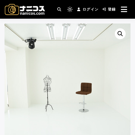
コ
ログイン
登録
ン
撮影場所・スタジオがすぐ見つかる。コスプ
Light
nanicos－コスプレイヤ
レ撮影主催者の強い味方！
テ
mode
ン
(click
ーさんとカメラマンさん
ツ
to
へ
switch
がつながるコスプレ撮影
ス
to
キ
サイト
dark)
ッ
プ