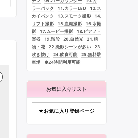
チン
09.バーカウンター
10.カ
ラーバック
11.カラーLED
12.ス
カイバンク
13.スモーク撮影
14.
リフト撮影
15.血糊撮影
16.水撮
影
17.ムービー撮影
18.ピアノ・
楽器
19.階段
20.自然光
21.植
物・花
22.撮影シーンが多い
23.
吹き抜け
24.飲食可能
25.無料駐
車場
●24時間利用可能
お気に入りリスト
★お気に入り登録ページ
コ