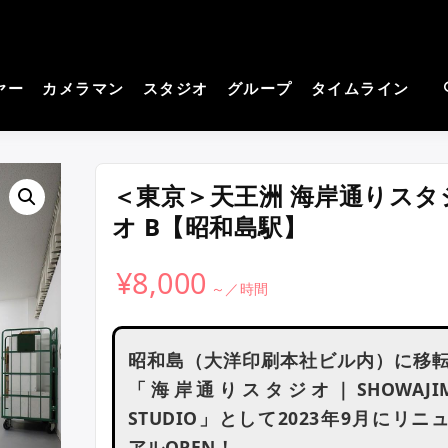
cos－コスプレイヤーさん
見つかる。コスプレ撮影主催者の強い味方！
撮影サイト
ヤー
カメラマン
スタジオ
グループ
タイムライン
＜東京＞天王洲 海岸通りスタ
オ B【昭和島駅】
¥
8,000
昭和島（大洋印刷本社ビル内）に移
「海岸通りスタジオ｜SHOWAJI
STUDIO」として2023年9月にリニ
アルOPEN！