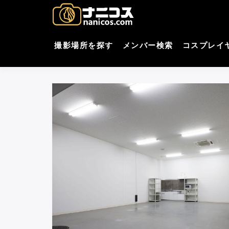
コ
nani
撮影場所・スタジオがすぐ
ン
テ
コスプレ
ン
撮影場所を探す
メンバー検索
コスプレイ
ツ
へ
ス
キ
ッ
プ