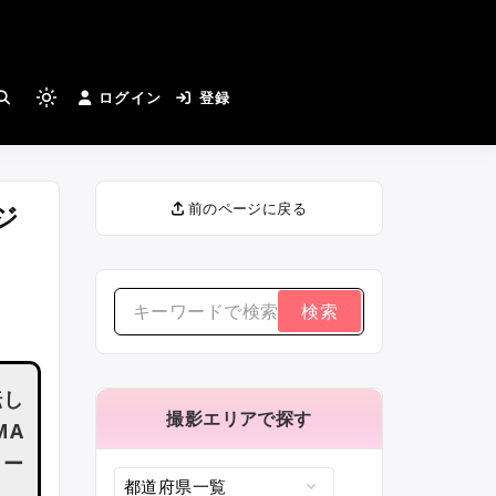
とカメラマンさんがつながる
ログイン
登録
Light
mode
(click
to
ジ
前のページに戻る
switch
to
dark)
検
索
す
転し
る：
撮影エリアで探す
MA
ュー