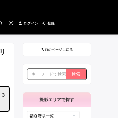
とカメラマンさんがつながる
ログイン
登録
Light
mode
(click
to
リ
前のページに戻る
switch
to
dark)
検
索
す
歩３
る：
撮影エリアで探す