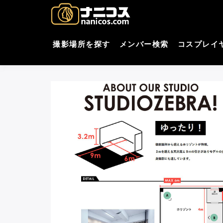
コ
nani
撮影場所・スタジオがすぐ
ン
テ
コスプレ
ン
撮影場所を探す
メンバー検索
コスプレイ
ツ
へ
ス
キ
ッ
プ