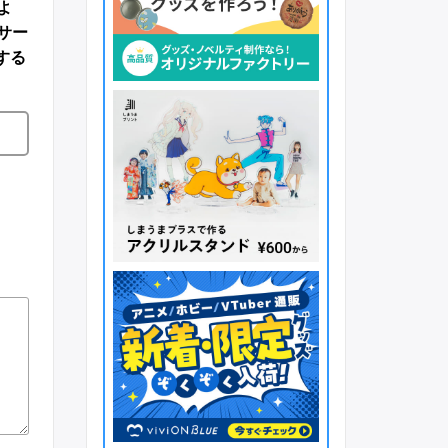
よ
サー
する