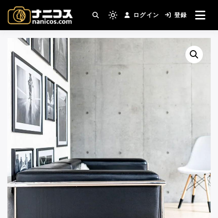
コ
ログイン
登録
ン
撮影場所・スタジオがすぐ見つかる。コスプ
Light
nanicos－コスプレイヤ
レ撮影主催者の強い味方！
テ
mode
ン
(click
ーさんとカメラマンさん
ツ
to
へ
switch
がつながるコスプレ撮影
ス
to
キ
サイト
dark)
ッ
プ