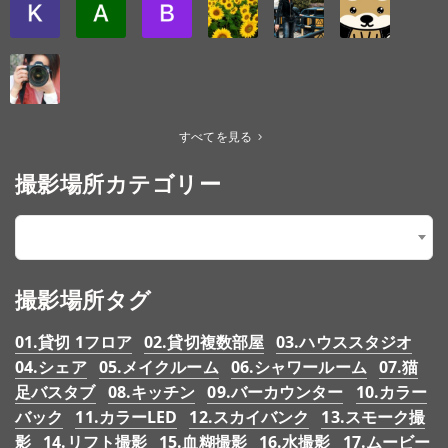
すべてを見る
撮影場所カテゴリー
【2.様式】01.洋風・洋館
×
撮影場所タグ
01.貸切 1フロア
02.貸切複数部屋
03.ハウススタジオ
04.シェア
05.メイクルーム
06.シャワールーム
07.猫
足バスタブ
08.キッチン
09.バーカウンター
10.カラー
バック
11.カラーLED
12.スカイバンク
13.スモーク撮
影
14.リフト撮影
15.血糊撮影
16.水撮影
17.ムービー