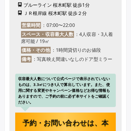
ブルーライン 桜木町駅 徒歩1分
ＪＲ根岸線 桜木町駅 徒歩２分
営業時間
：07:00〜22:00
スペース・収容最大人数
：4人収容・3人着
席可能 / 19㎡
価格・その他
：1時間貸切りのお値段
備考
：写真映え間違いなしのドア型ミラー
収容最大人数について公式ページで表示されていない
ものは、3.3㎡につき1人で算出しています。また、使
用に関する変更やキャンペーン価格などお得な情報も
ありますので、ご予約の前に必ず本サイトをご確認く
ださい。
予約・お問い合わせは、本