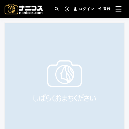
コ
ログイン
登録
ン
撮影場所・スタジオがすぐ見つかる。コスプ
Light
nanicos－コスプレイヤ
レ撮影主催者の強い味方！
テ
mode
ン
(click
ーさんとカメラマンさん
ツ
to
へ
switch
がつながるコスプレ撮影
ス
to
キ
サイト
dark)
ッ
プ