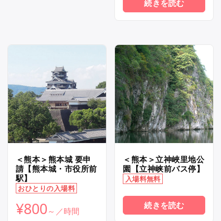
続きを読む
＜熊本＞熊本城 要申
＜熊本＞立神峽里地公
請【熊本城・市役所前
園【立神峡前バス停】
駅】
入場料無料
おひとりの入場料
¥
800
続きを読む