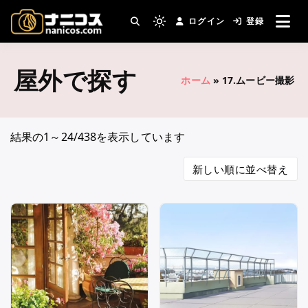
コ
ログイン
登録
ン
撮影場所・スタジオがすぐ見つかる。コスプ
Light
nanicos－コスプレイヤ
レ撮影主催者の強い味方！
テ
mode
ン
(click
ーさんとカメラマンさん
屋外で探す
ツ
to
ホーム
»
17.ムービー撮影
へ
switch
がつながるコスプレ撮影
ス
to
キ
サイト
dark)
新
結果の1～24/438を表示しています
ッ
し
プ
い
順