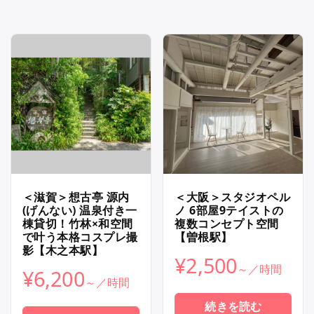
＜滋賀＞想古亭 源内
＜大阪＞スタジオペル
(げんない) 温泉付き一
ノ 6部屋9テイストの
棟貸切！竹林×和空間
複数コンセプト空間
で叶う本格コスプレ撮
【曽根駅】
影【木之本駅】
¥
2,500
¥
6,200
続きを読む