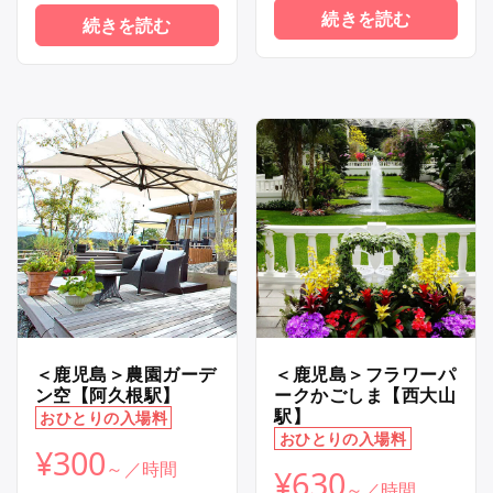
続きを読む
続きを読む
＜鹿児島＞農園ガーデ
＜鹿児島＞フラワーパ
ン空【阿久根駅】
ークかごしま【西大山
駅】
おひとりの入場料
おひとりの入場料
¥
300
¥
630