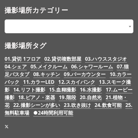
撮影場所カテゴリー
屋外で探す
×
撮影場所タグ
01.貸切 1フロア
02.貸切複数部屋
03.ハウススタジオ
04.シェア
05.メイクルーム
06.シャワールーム
07.猫
足バスタブ
08.キッチン
09.バーカウンター
10.カラー
バック
11.カラーLED
12.スカイバンク
13.スモーク撮
影
14.リフト撮影
15.血糊撮影
16.水撮影
17.ムービー
撮影
18.ピアノ・楽器
19.階段
20.自然光
21.植物・
花
22.撮影シーンが多い
23.吹き抜け
24.飲食可能
25.
無料駐車場
●24時間利用可能