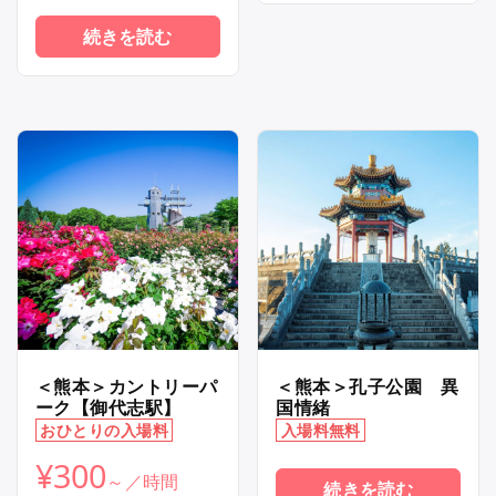
続きを読む
＜熊本＞カントリーパ
＜熊本＞孔子公園 異
ーク【御代志駅】
国情緒
おひとりの入場料
入場料無料
¥
300
続きを読む